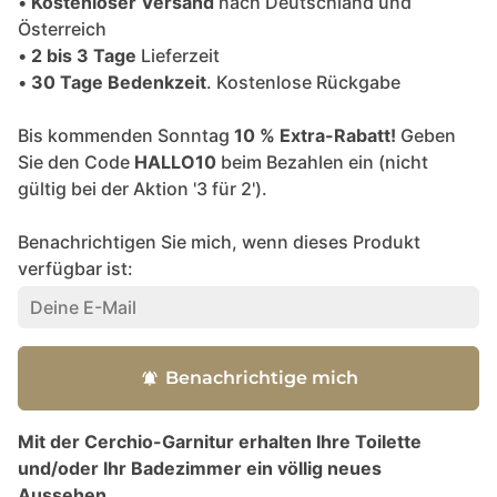
•
Kostenloser Versand
nach Deutschland und
Österreich
•
2 bis 3 Tage
Lieferzeit
•
30 Tage Bedenkzeit
. Kostenlose Rückgabe
Bis kommenden Sonntag
10 % Extra-Rabatt!
Geben
Sie den Code
HALLO10
beim Bezahlen ein (nicht
gültig bei der Aktion '3 für 2').
Benachrichtigen Sie mich, wenn dieses Produkt
verfügbar ist:
Benachrichtige mich
notifications_active
Mit der Cerchio-Garnitur erhalten Ihre Toilette
und/oder Ihr Badezimmer ein völlig neues
Aussehen.