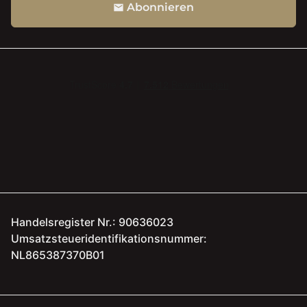
Abonnieren
email
Handelsregister Nr.: 90636023
Umsatzsteueridentifikationsnummer:
NL865387370B01