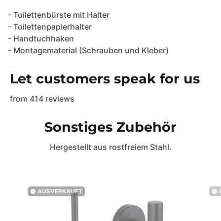
- Toilettenbürste mit Halter
- Toilettenpapierhalter
- Handtuchhaken
- Montagematerial (Schrauben und Kleber)
Let customers speak for us
from 414 reviews
Sonstiges Zubehör
Hergestellt aus rostfreiem Stahl.
AUSVERKAUFT
watch_later
watch_later