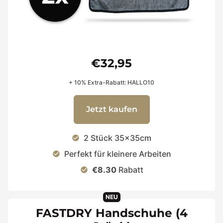
€32,95
+ 10% Extra-Rabatt: HALLO10
Jetzt kaufen
2 Stück 35x35cm
check_circle
Perfekt für kleinere Arbeiten
check_circle
€8.30
Rabatt
check_circle
NEU
FASTDRY Handschuhe (4