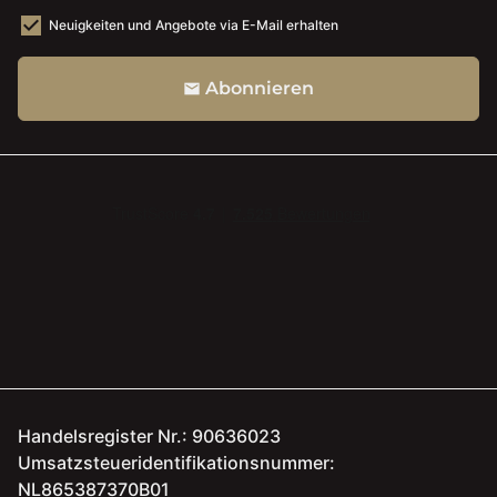
Neuigkeiten und Angebote via E-Mail erhalten
Abonnieren
email
Handelsregister Nr.: 90636023
Umsatzsteueridentifikationsnummer:
NL865387370B01