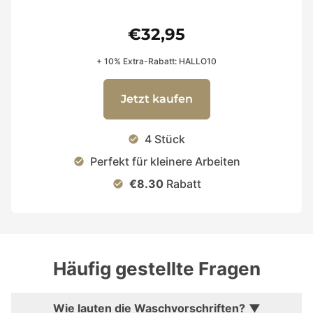
€32,95
+ 10% Extra-Rabatt: HALLO10
Jetzt kaufen
4 Stück
check_circle
Perfekt für kleinere Arbeiten
check_circle
€8.30
Rabatt
check_circle
Häufig gestellte Fragen
Wie lauten die Waschvorschriften?