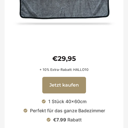
€29,95
+ 10% Extra-Rabatt: HALLO10
Jetzt kaufen
1 Stück 40x60cm
check_circle
Perfekt für das ganze Badezimmer
check_circle
€7.99
Rabatt
check_circle