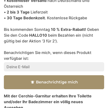
•
Kostenloser Versand
nach Deutschland und
Österreich
•
2 bis 3 Tage
Lieferzeit
•
30 Tage Bedenkzeit
. Kostenlose Rückgabe
Bis kommenden Sonntag
10 % Extra-Rabatt!
Geben
Sie den Code
HALLO10
beim Bezahlen ein (nicht
gültig bei der Aktion '3 für 2').
Benachrichtigen Sie mich, wenn dieses Produkt
verfügbar ist:
Benachrichtige mich
notifications_active
Mit der Cerchio-Garnitur erhalten Ihre Toilette
und/oder Ihr Badezimmer ein völlig neues
Aussehen.