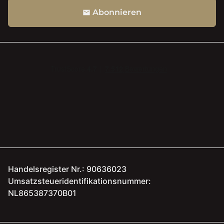
Abonnieren
email
Handelsregister Nr.: 90636023
Umsatzsteueridentifikationsnummer:
NL865387370B01